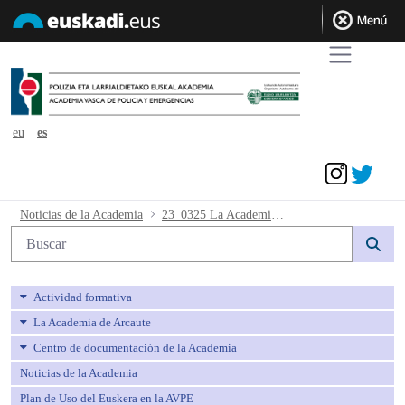
eu
es
Acceder
23_0325 La Academia Vasca de Policía y
Noticias de la Academia
23_0325 La Academia Vasca de Policía y Emergencias celebra una nueva jornada PAREZ PARE sobre la nueva regulación de la delincuencia sexual tras la entrada en vigor de la ley "solo sí es sí"
Búsqueda web
Actividad formativa
La Academia de Arcaute
Centro de documentación de la Academia
Noticias de la Academia
Plan de Uso del Euskera en la AVPE