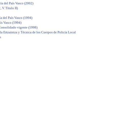
ía del País Vasco (2002)
V. Título II)
a del País Vasco (1994)
aís Vasco (1994)
 Consolidado vigente (1998)
 la Ertzaintza y Técnica de los Cuerpos de Policía Local
n