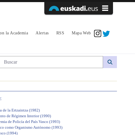
Acceder
con la Academia
Alertas
RSS
Mapa Web
Búsqueda web
E
 de la Ertzaintza (1982)
ento de Régimen Interior (1990)
mia de Policía del País Vasco (1993)
 Vasco como Organismo Autónomo (1993)
asco (1994)