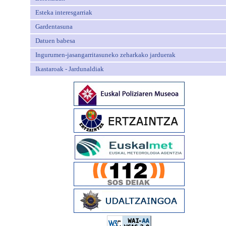
Esteka interesgarriak
Gardentasuna
Datuen babesa
Ingurumen-jasangarritasuneko zeharkako jarduerak
Ikastaroak - Jardunaldiak