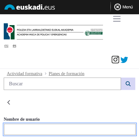
eu
es
Acceder
Planes de formación - avpe
Actividad formativa
Planes de formación
Búsqueda web
Acceder
Nombre de usuario