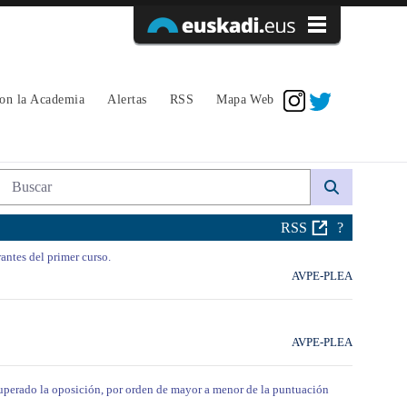
Acceder
con la Academia
Alertas
RSS
Mapa Web
Búsqueda web
RSS
?
antes del primer curso.
AVPE-PLEA
AVPE-PLEA
superado la oposición, por orden de mayor a menor de la puntuación