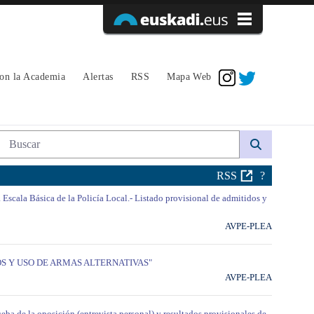
Acceder
con la Academia
Alertas
RSS
Mapa Web
Búsqueda web
RSS
?
a Escala Básica de la Policía Local.- Listado provisional de admitidos y
AVPE-PLEA
OS Y USO DE ARMAS ALTERNATIVAS"
AVPE-PLEA
eba de la oposición (entrevista personal) y resultados provisionales de