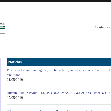
Contacta 
Noticias
Proceso selectivo para ingreso, por turno libre, en la Categoría de Agente de l
excluidos.
21/05/2019
Arkaute PAREZ-PARE.- "EL USO DE ARMAS: REGULACIÓN, PROTOCOL
17/05/2019
XXVIII Promoción de la Ertzaintza.- Resultados provisionales de la quinta pru