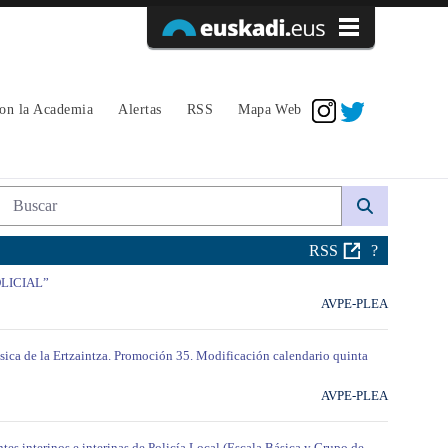
Acceder
con la Academia
Alertas
RSS
Mapa Web
Búsqueda web
RSS
?
OLICIAL”
AVPE-PLEA
ásica de la Ertzaintza. Promoción 35. Modificación calendario quinta
AVPE-PLEA
tes interinos e interinas de Policía Local (Escala Básica y Grupo de