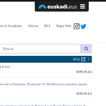
Acceder
con la Academia
Alertas
RSS
Mapa Web
Búsqueda web
RSS
?
OLICIAL”
AVPE-PLEA
ásica de la Ertzaintza. Promoción 35. Modificación calendario quinta
AVPE-PLEA
tes interinos e interinas de Policía Local (Escala Básica y Grupo de