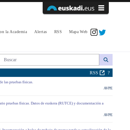
Acceder
con la Academia
Alertas
RSS
Mapa Web
Búsqueda web
RSS
?
e las pruebas físicas.
AVPE
dario pruebas físicas. Datos de euskera (RUTCE) y documentación a
AVPE
. Incorporación a bolsa de trabajo de nueva tanda y actualización de la