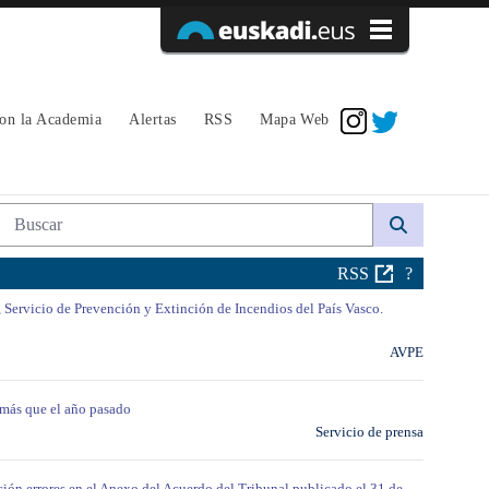
Acceder
con la Academia
Alertas
RSS
Mapa Web
Búsqueda web
RSS
?
, Servicio de Prevención y Extinción de Incendios del País Vasco.
AVPE
 más que el año pasado
Servicio de prensa
ción errores en el Anexo del Acuerdo del Tribunal publicado el 31 de