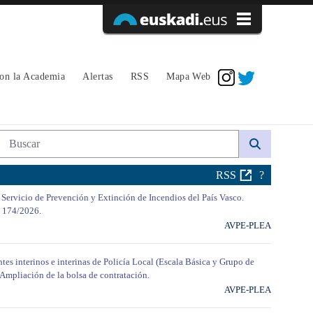
Acceder
con la Academia
Alertas
RSS
Mapa Web
Búsqueda web
RSS
?
 Servicio de Prevención y Extinción de Incendios del País Vasco.
o 174/2026.
AVPE-PLEA
tes interinos e interinas de Policía Local (Escala Básica y Grupo de
 Ampliación de la bolsa de contratación.
AVPE-PLEA