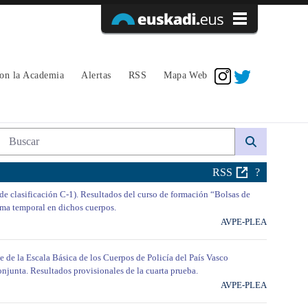
Acceder
con la Academia
Alertas
RSS
Mapa Web
Búsqueda web
RSS
?
 de clasificación C-1). Resultados del curso de formación “Bolsas de
orma temporal en dichos cuerpos.
AVPE-PLEA
te de la Escala Básica de los Cuerpos de Policía del País Vasco
onjunta. Resultados provisionales de la cuarta prueba.
AVPE-PLEA