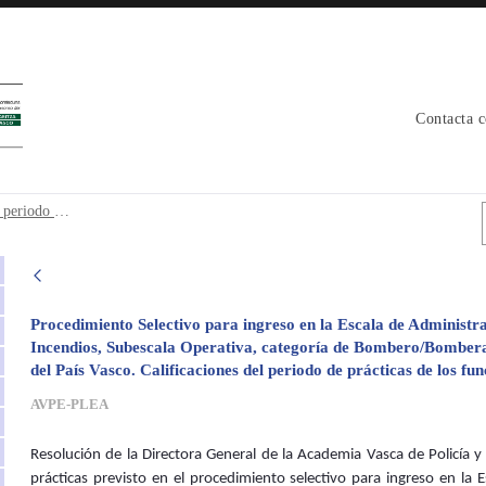
Contacta 
ión periodo de prácticas DFA - avpe
Unificada Bomberos 2022 Calificación periodo de prácticas DFA
Procedimiento Selectivo para ingreso en la Escala de Administra
Incendios, Subescala Operativa, categoría de Bombero/Bombera, 
del País Vasco. Calificaciones del periodo de prácticas de los fu
AVPE-PLEA
Resolución de la Directora General de la Academia Vasca de Policía y 
prácticas previsto en el procedimiento selectivo para ingreso en la E