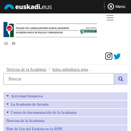
eu
es
Acceder
bolsa subsidiaria segunda tanda - avpe
Noticias de la Academia
bolsa subsidiaria segunda tanda
Búsqueda web
Actividad formativa
La Academia de Arcaute
Centro de documentación de la Academia
Noticias de la Academia
Plan de Uso del Euskera en la AVPE