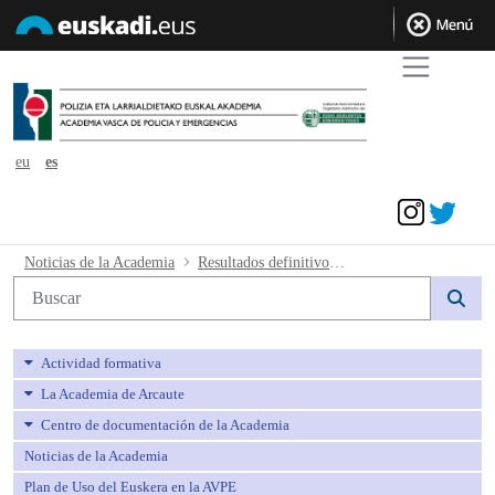
eu
es
Acceder
Resultados definitivos de la quinta pru
Noticias de la Academia
Resultados definitivos de la quinta prueba y estimar la reclamación presentada por un aspirante.
Búsqueda web
Actividad formativa
La Academia de Arcaute
Centro de documentación de la Academia
Noticias de la Academia
Plan de Uso del Euskera en la AVPE