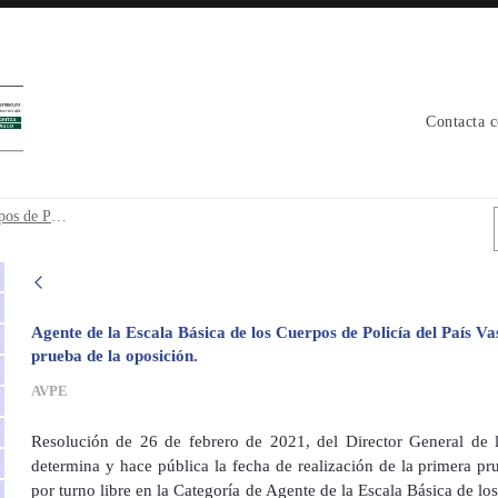
Contacta 
uerpos de Policía del País Vasco.- Fecha
Agente de la Escala Básica de los Cuerpos de Policía del País Vasco.- Fecha, hora y lugar de la realización de la primera prueba de la oposición.
Agente de la Escala Básica de los Cuerpos de Policía del País Va
prueba de la oposición.
AVPE
Resolución de 26 de febrero de 2021, del Director General de 
determina y hace pública la fecha de realización de la primera pr
por turno libre en la Categoría de Agente de la Escala Básica de los