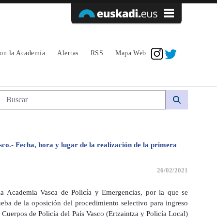
Acceder
con la Academia
Alertas
RSS
Mapa Web
, hora y lugar de la realización de la pr
Búsqueda web
sco.- Fecha, hora y lugar de la realización de la primera
26/02/2021
la Academia Vasca de Policía y Emergencias, por la que se
ueba de la oposición del procedimiento selectivo para ingreso
 Cuerpos de Policía del País Vasco (Ertzaintza y Policía Local)