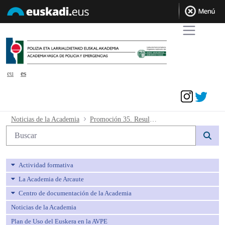
eu
es
Acceder
Promoción 35. Resultados definitivos d
Noticias de la Academia
Promoción 35. Resultados definitivos de la primera prueba y provisionales de la segunda prueba.
Búsqueda web
Actividad formativa
La Academia de Arcaute
Centro de documentación de la Academia
Noticias de la Academia
Plan de Uso del Euskera en la AVPE