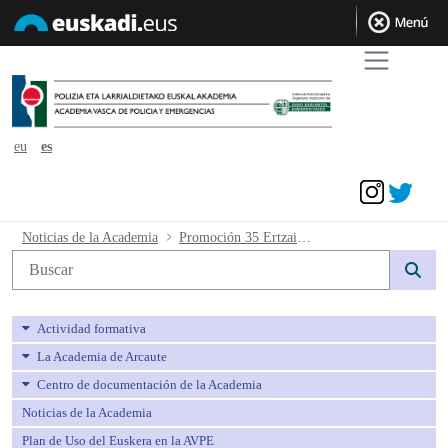
eu
es
Acceder
Promoción 35 Ertzaintza. Acuerdo resu
Noticias de la Academia
Promoción 35 Ertzaintza. Acuerdo resultados provisionales cuarta prueba
Búsqueda web
Actividad formativa
La Academia de Arcaute
Centro de documentación de la Academia
Noticias de la Academia
Plan de Uso del Euskera en la AVPE