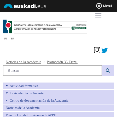
eu
es
Acceder
Promoción 35 Ertzaintza. Acuerdo resul
Noticias de la Academia
Promoción 35 Ertzaintza. Acuerdo resultados definitivos de la cuarta prueba y calendario de la quinta prueba.
Búsqueda web
Actividad formativa
La Academia de Arcaute
Centro de documentación de la Academia
Noticias de la Academia
Plan de Uso del Euskera en la AVPE