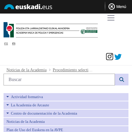
eu
es
Acceder
Procedimiento selectivo para ingreso, p
Noticias de la Academia
Procedimiento selectivo para ingreso, por turno libre, en la categoría de Agente de la Escala Básica de los Cuerpos de Policía del País Vasco. Promoción 34 (6ª Conjunta). Méritos definitivos.
Búsqueda web
Actividad formativa
La Academia de Arcaute
Centro de documentación de la Academia
Noticias de la Academia
Plan de Uso del Euskera en la AVPE