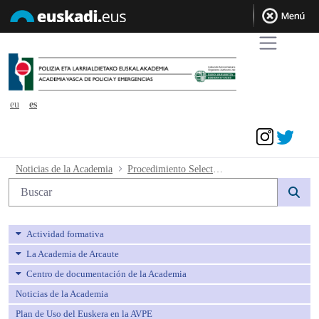
eu
es
Acceder
Procedimiento Selectivo ingreso Escala
Noticias de la Academia
Procedimiento Selectivo ingreso Escala de Administración Especial, Servicio de prevención y Extinción de Incendios del País Vasco. Emplazamientos a personas terceras interesadas en el Procedimiento Abreviado 271/2023
Búsqueda web
Actividad formativa
La Academia de Arcaute
Centro de documentación de la Academia
Noticias de la Academia
Plan de Uso del Euskera en la AVPE