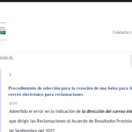
Contacta 
 creación de una bolsa para Auxiliares d
Procedimiento de selección para la creación de una bolsa para Auxiliares de Policía Local. Corrección de la dirección de correo electrónico para reclamaciones.
Procedimiento de selección para la creación de una bolsa para Au
correo electrónico para reclamaciones.
AVPE
Advertido el error en la indicación de
la dirección del correo el
que dirigir las Reclamaciones al Acuerdo de Resultados Provisi
de Septiembre del 2021.