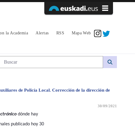
Acceder
con la Academia
Alertas
RSS
Mapa Web
e Policía Local. Corrección de la direcc
Búsqueda web
xiliares de Policía Local. Corrección de la dirección de
30/09/2021
ectrónico
dónde hay
onales publicado hoy 30