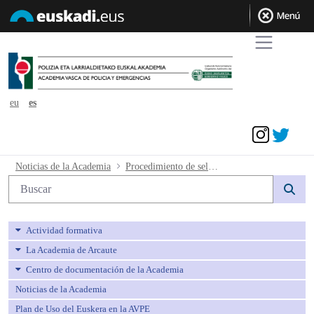
eu
es
Acceder
Procedimiento de selección para la creac
Noticias de la Academia
Procedimiento de selección para la creación de la bolsa de Agentes Auxiliares de Policía Local en ejecución de las sentencias 123/24 y 338/24. Relación de personas admitidas a la realización del curso y fecha de inicio y fin.
Búsqueda web
Actividad formativa
La Academia de Arcaute
Centro de documentación de la Academia
Noticias de la Academia
Plan de Uso del Euskera en la AVPE