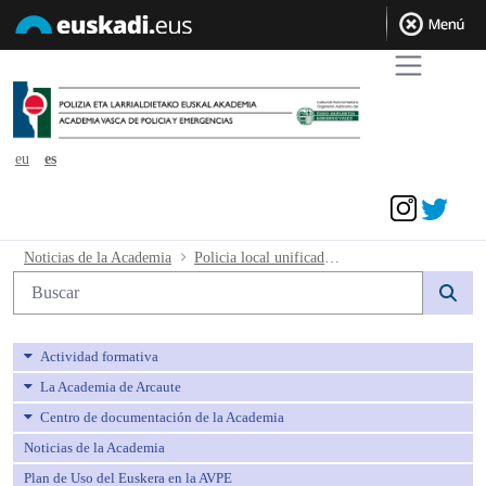
eu
es
Acceder
Policia local unificada_ Pruebas orales
Noticias de la Academia
Policia local unificada_ Pruebas orales de euskera
Búsqueda web
Actividad formativa
La Academia de Arcaute
Centro de documentación de la Academia
Noticias de la Academia
Plan de Uso del Euskera en la AVPE