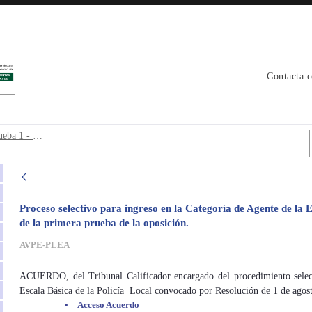
Contacta 
os Prueba 1 - conocimientos - avpe
Policia local unificada _ Resultados Prueba 1 - conocimientos
Proceso selectivo para ingreso en la Categoría de Agente de la E
de la primera prueba de la oposición.
AVPE-PLEA
ACUERDO, del Tribunal Calificador encargado del procedimiento select
Escala Básica de la Policía Local convocado por Resolución de 1 de ago
Acceso Acuerdo