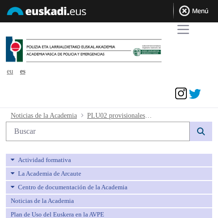
eu
es
Acceder
PLU02 provisionales físicas - avpe
Noticias de la Academia
PLU02 provisionales físicas
Búsqueda web
Actividad formativa
La Academia de Arcaute
Centro de documentación de la Academia
Noticias de la Academia
Plan de Uso del Euskera en la AVPE