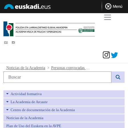
eu
es
Acceder
Personas convocadas pruebas orales de
Noticias de la Academia
Personas convocadas pruebas orales de euskera
Búsqueda web
Actividad formativa
La Academia de Arcaute
Centro de documentación de la Academia
Noticias de la Academia
Plan de Uso del Euskera en la AVPE