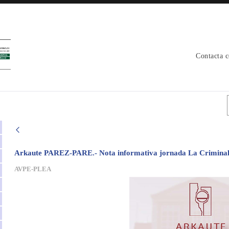
Contacta 
res - avpe
Arkaute PAREZ-PARE.- Nota informativa jornada La Criminali
AVPE-PLEA