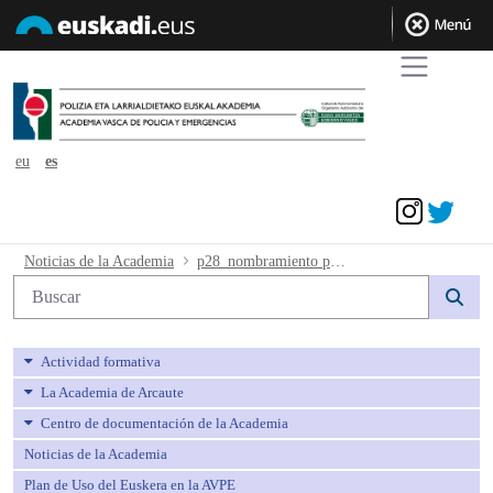
eu
es
Acceder
p28_nombramiento practicas - avpe
Noticias de la Academia
p28_nombramiento practicas
Búsqueda web
Actividad formativa
La Academia de Arcaute
Centro de documentación de la Academia
Noticias de la Academia
Plan de Uso del Euskera en la AVPE