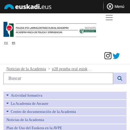
eu
es
Acceder
p28 prueba oral euiskera - avpe
Noticias de la Academia
p28 prueba oral euiskera
Búsqueda web
Actividad formativa
La Academia de Arcaute
Centro de documentación de la Academia
Noticias de la Academia
Plan de Uso del Euskera en la AVPE