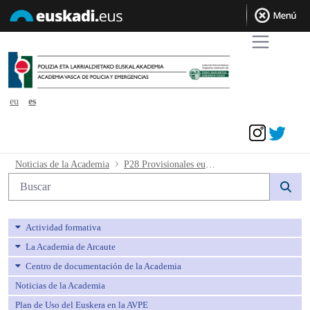
eu
es
Acceder
P28 Provisionales euskera - avpe
Noticias de la Academia
P28 Provisionales euskera
Búsqueda web
Actividad formativa
La Academia de Arcaute
Centro de documentación de la Academia
Noticias de la Academia
Plan de Uso del Euskera en la AVPE