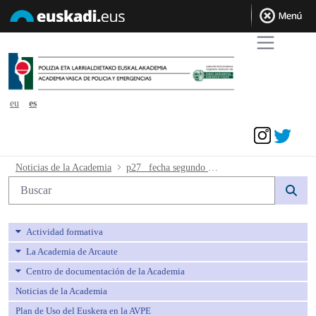
eu
es
Acceder
p27_ fecha segundo y tercer examen - 
Noticias de la Academia
p27_ fecha segundo y tercer examen
Búsqueda web
Actividad formativa
La Academia de Arcaute
Centro de documentación de la Academia
Noticias de la Academia
Plan de Uso del Euskera en la AVPE