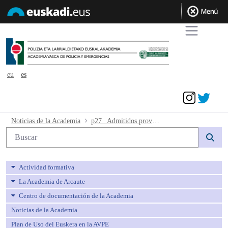
eu
es
Acceder
p27_ Admitidos provisionales - avpe
Noticias de la Academia
p27_ Admitidos provisionales
Búsqueda web
Actividad formativa
La Academia de Arcaute
Centro de documentación de la Academia
Noticias de la Academia
Plan de Uso del Euskera en la AVPE