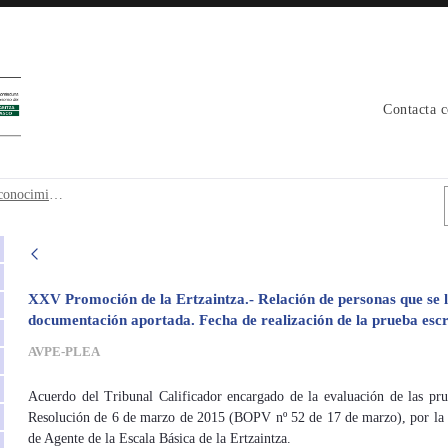
Contacta 
 reconocimiento nivel euskera - avpe
P25_Convocatoria examen escrito y reconocimiento nivel euskera
XXV Promoción de la Ertzaintza.- Relación de personas que se l
documentación aportada. Fecha de realización de la prueba escr
AVPE-PLEA
Acuerdo del Tribunal Calificador encargado de la evaluación de las pru
Resolución de 6 de marzo de 2015 (BOPV nº 52 de 17 de marzo), por la q
de Agente de la Escala Básica de la Ertzaintza.