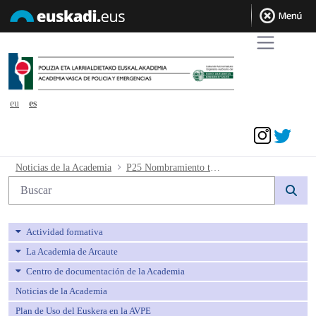
eu
es
Acceder
P25 Nombramiento tribunal calificador
Noticias de la Academia
P25 Nombramiento tribunal calificador
Búsqueda web
Actividad formativa
La Academia de Arcaute
Centro de documentación de la Academia
Noticias de la Academia
Plan de Uso del Euskera en la AVPE