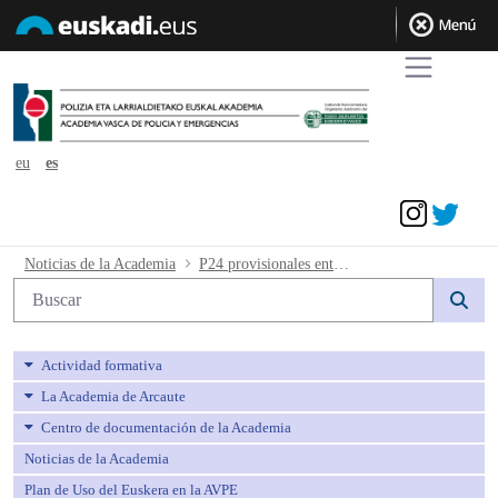
eu
es
Acceder
P24 provisionales entrevistas - avpe
Noticias de la Academia
P24 provisionales entrevistas
Búsqueda web
Actividad formativa
La Academia de Arcaute
Centro de documentación de la Academia
Noticias de la Academia
Plan de Uso del Euskera en la AVPE