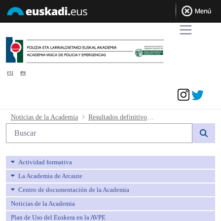
eu
es
Acceder
Resultados definitivos primera y segun
Noticias de la Academia
Resultados definitivos primera y segunda prueba
Búsqueda web
Actividad formativa
La Academia de Arcaute
Centro de documentación de la Academia
Noticias de la Academia
Plan de Uso del Euskera en la AVPE