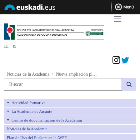
eu
es
Acceder
Nueva ampliación plazas- Vitoria- Gast
Noticias de la Academia
Nueva ampliación plazas- Vitoria- Gasteiz
Búsqueda web
Actividad formativa
La Academia de Arcaute
Centro de documentación de la Academia
Noticias de la Academia
Plan de Uso del Euskera en la AVPE