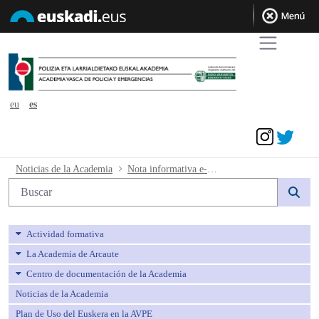
eu
es
Acceder
Nota informativa e-mail - avpe
Noticias de la Academia
Nota informativa e-mail
Búsqueda web
Actividad formativa
La Academia de Arcaute
Centro de documentación de la Academia
Noticias de la Academia
Plan de Uso del Euskera en la AVPE