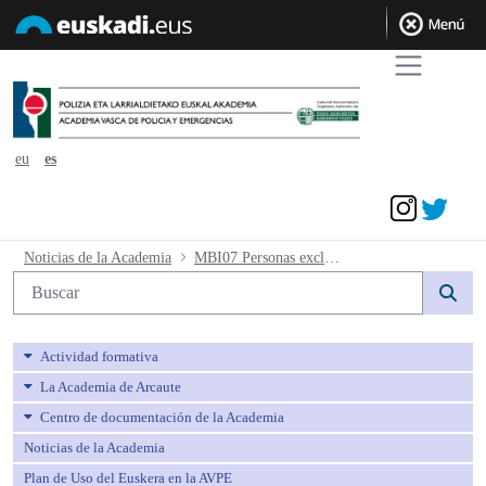
eu
es
Acceder
MBI07 Personas excluidas - avpe
Noticias de la Academia
MBI07 Personas excluidas
Búsqueda web
Actividad formativa
La Academia de Arcaute
Centro de documentación de la Academia
Noticias de la Academia
Plan de Uso del Euskera en la AVPE