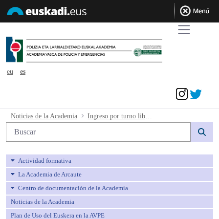
eu
es
Acceder
Ingreso por turno libre en la categoría
Noticias de la Academia
Ingreso por turno libre en la categoría de agente de la escala básica. 6 conjunta. Fecha exámen.
Búsqueda web
Actividad formativa
La Academia de Arcaute
Centro de documentación de la Academia
Noticias de la Academia
Plan de Uso del Euskera en la AVPE