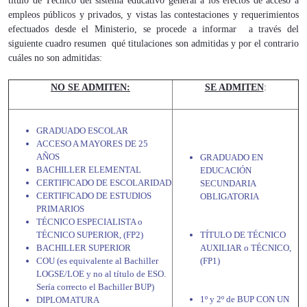
título de Técnico del sistema educativo general a los efectos de acceso a
empleos públicos y privados, y vistas las contestaciones y requerimientos
efectuados desde el Ministerio, se procede a informar a través del
siguiente cuadro resumen qué titulaciones son admitidas y por el contrario
cuáles no son admitidas:
NO SE ADMITEN:
SE ADMITEN
:
GRADUADO ESCOLAR
ACCESO A MAYORES DE 25
AÑOS
GRADUADO EN
BACHILLER ELEMENTAL
EDUCACIÓN
CERTIFICADO DE ESCOLARIDAD
SECUNDARIA
CERTIFICADO DE ESTUDIOS
OBLIGATORIA
PRIMARIOS
TÉCNICO ESPECIALISTA o
TÉCNICO SUPERIOR, (FP2)
TÍTULO DE TÉCNICO
BACHILLER SUPERIOR
AUXILIAR o TÉCNICO,
COU (es equivalente al Bachiller
(FP1)
LOGSE/LOE y no al título de ESO.
Sería correcto el Bachiller BUP)
1º y 2º de BUP CON UN
DIPLOMATURA