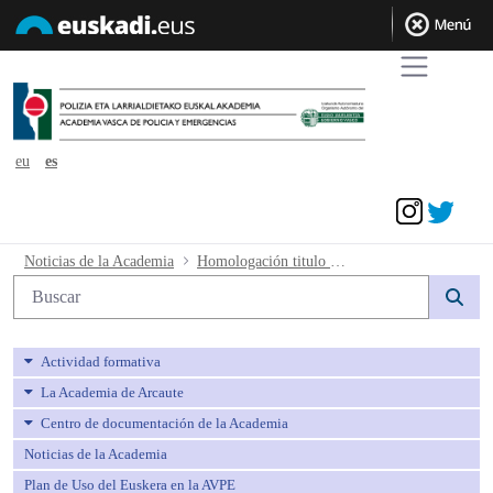
eu
es
Acceder
Homologación titulo técnico.- nota inf
Noticias de la Academia
Homologación titulo técnico.- nota informativa
Búsqueda web
Actividad formativa
La Academia de Arcaute
Centro de documentación de la Academia
Noticias de la Academia
Plan de Uso del Euskera en la AVPE