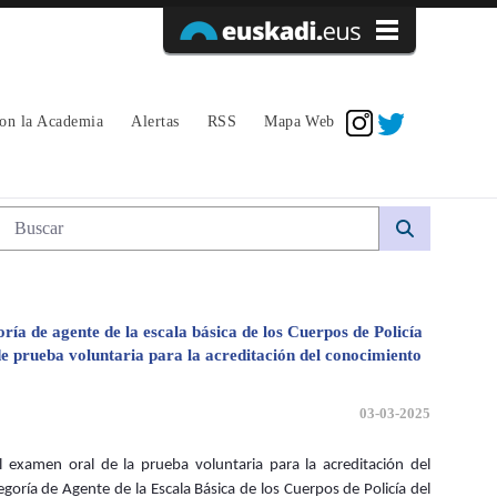
Acceder
con la Academia
Alertas
RSS
Mapa Web
EL CONOCIMIENTO DEL EUSKERA 
Búsqueda web
ría de agente de la escala básica de los Cuerpos de Policía
de prueba voluntaria para la acreditación del conocimiento
03-03-2025
l examen oral de la prueba voluntaria para la acreditación del
goría de Agente de la Escala Básica de los Cuerpos de Policía del