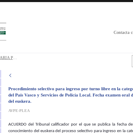
Contacta 
TARIA PARA LA ACREDITACIÓN D
EXAMEN ORAL PRUEBA VOLUNTARIA PARA LA ACREDITACIÓN DEL CONOCIMIENTO DEL EUSKERA
Procedimiento selectivo para ingreso por turno libre en la catego
del País Vasco y Servicios de Policía Local. Fecha examen oral 
del euskera.
AVPE-PLEA
ACUERDO del Tribunal calificador por el que se publica la fecha de
conocimiento del euskera del proceso selectivo para ingreso en la cate