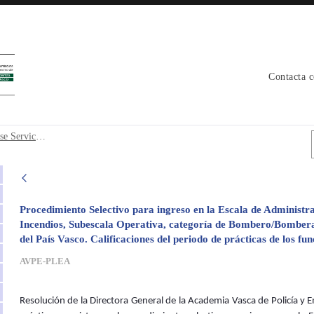
Contacta 
 Clase Servicio de Prevención y Extinció
Escala de Administración Especial, Clase Servicio de Prevención y Extinción de Incendios, Subescala Operativa, categoría de Bombero/Bombera, de los servicios de Prevención y Extinción de Incendios del País Vasco. Calificaciones del periodo de prácticas de los funcionarios y funcionarias en prácticas
Procedimiento Selectivo para ingreso en la Escala de Administra
Incendios, Subescala Operativa, categoría de Bombero/Bombera, 
del País Vasco. Calificaciones del periodo de prácticas de los fu
AVPE-PLEA
Resolución de la Directora General de la Academia Vasca de Policía y Em