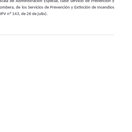
scala de Administración Especial, clase Servicio de Prevención y
ombera, de los Servicios de Prevención y Extinción de Incendios
PV nº 143, de 26 de julio).