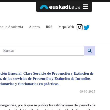
Acceder
con la Academia
Alertas
RSS
Mapa Web
n de Incendios, Subescala Operativa, cat
Búsqueda web
ción Especial, Clase Servicio de Prevención y Extinción de
de los servicios de Prevención y Extinción de Incendios
ncionarios y funcionarias en prácticas.
09-06-2025
ergencias, por la que se publica las calificaciones del periodo de