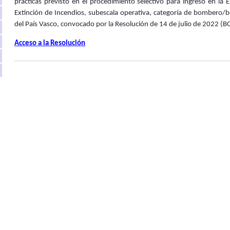
prácticas previsto en el procedimiento selectivo para ingreso en la E
Extinción de Incendios, subescala operativa, categoría de bombero/b
del País Vasco, convocado por la Resolución de 14 de julio de 2022 (BO
Acceso a la Resolución