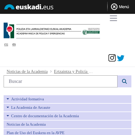
eu
es
Acceder
Ertzaintza y Policía Local (4ª Conjunt
Noticias de la Academia
Ertzaintza y Policía Local (4ª Conjunta). Emplazamiento al procedimiento ordinario 77/2025.
Búsqueda web
Actividad formativa
La Academia de Arcaute
Centro de documentación de la Academia
Noticias de la Academia
Plan de Uso del Euskera en la AVPE