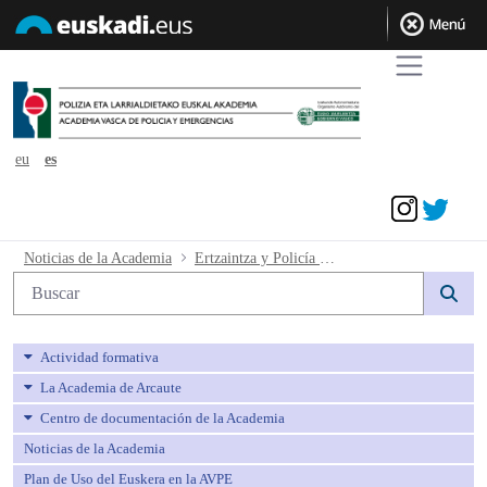
eu
es
Acceder
Ertzaintza y Policía Local (4ª Conjunt
Noticias de la Academia
Ertzaintza y Policía Local (4ª Conjunta). Emplazamiento al procedimiento ordinario 77/2025.
Búsqueda web
Actividad formativa
La Academia de Arcaute
Centro de documentación de la Academia
Noticias de la Academia
Plan de Uso del Euskera en la AVPE