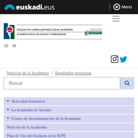
eu
es
Acceder
Resultados provisionales de la primera
Noticias de la Academia
Resultados provisionales de la primera prueba psicotécnica y segunda prueba conocimientos.
Búsqueda web
Actividad formativa
La Academia de Arcaute
Centro de documentación de la Academia
Noticias de la Academia
Plan de Uso del Euskera en la AVPE