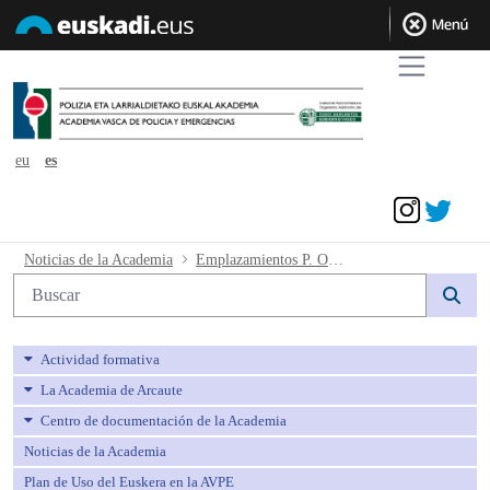
eu
es
Acceder
Emplazamientos P. O. 92/2023 31 Promo
Noticias de la Academia
Emplazamientos P. O. 92/2023 31 Promoción, 3ª conjunta
Búsqueda web
Actividad formativa
La Academia de Arcaute
Centro de documentación de la Academia
Noticias de la Academia
Plan de Uso del Euskera en la AVPE