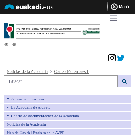
eu
es
Acceder
Corrección errores BOPV - avpe
Noticias de la Academia
Corrección errores BOPV
Búsqueda web
Actividad formativa
La Academia de Arcaute
Centro de documentación de la Academia
Noticias de la Academia
Plan de Uso del Euskera en la AVPE