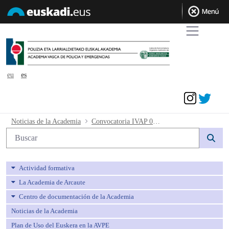
eu
es
Acceder
Convocatoria IVAP 02_2015 Perfiles Er
Noticias de la Academia
Convocatoria IVAP 02_2015 Perfiles Ertzaintza
Búsqueda web
Actividad formativa
La Academia de Arcaute
Centro de documentación de la Academia
Noticias de la Academia
Plan de Uso del Euskera en la AVPE